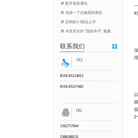
配件更新通知
浅谈一下总碱度的测定
定制款S-I新品上市
水质安全的 “隐形杀手” 氨氮
联系我们
深
TEL
0510-
85214012
0510-85217682
以
膜
低
QQ
1362757844
2306288232