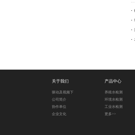
关于我们
产品中心
驱动及视频下
养殖水检测
载
公司简介
环境水检测
协作单位
工业水检测
企业文化
更多>>