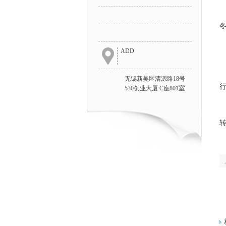
越
ADD
无锡新吴区清源路18号
室
530创业大厦 C座801
转