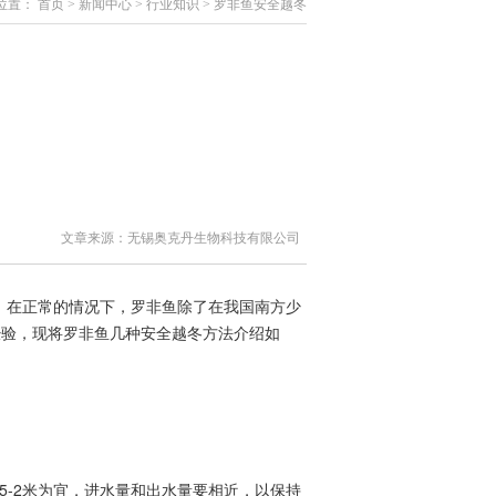
位置：
首页
>
新闻中心
>
行业知识
> 罗非鱼安全越冬
文章来源：无锡奥克丹生物科技有限公司
在正常的情况下，罗非鱼除了在我国南方少
经验，现将罗非鱼几种安全越冬方法介绍如
-2米为宜，进水量和出水量要相近，以保持