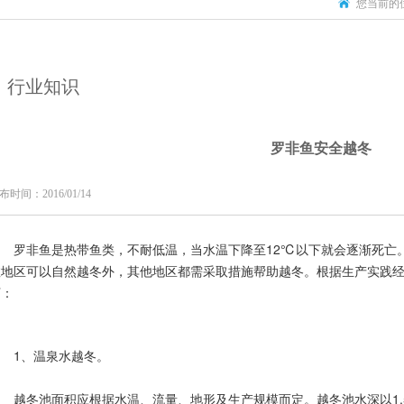
您当前的
行业知识
罗非鱼安全越冬
布时间：2016/01/14
罗非鱼是热带鱼类，不耐低温，当水温下降至12℃以下就会逐渐死亡。
数地区可以自然越冬外，其他地区都需采取措施帮助越冬。根据生产实践
下：
1、温泉水越冬。
越冬池面积应根据水温、流量、地形及生产规模而定。越冬池水深以1.5