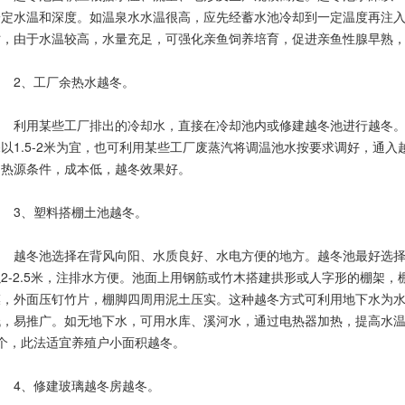
一定水温和深度。如温泉水水温很高，应先经蓄水池冷却到一定温度再注
时，由于水温较高，水量充足，可强化亲鱼饲养培育，促进亲鱼性腺早熟
2、工厂余热水越冬。
利用某些工厂排出的冷却水，直接在冷却池内或修建越冬池进行越冬。
以1.5-2米为宜，也可利用某些工厂废蒸汽将调温池水按要求调好，通
用热源条件，成本低，越冬效果好。
3、塑料搭棚土池越冬。
越冬池选择在背风向阳、水质良好、水电方便的地方。越冬池最好选择东西
2-2.5米，注排水方便。池面上用钢筋或竹木搭建拱形或人字形的棚架，棚
，外面压钉竹片，棚脚四周用泥土压实。这种越冬方式可利用地下水为水源
，易推广。如无地下水，可用水库、溪河水，通过电热器加热，提高水温，
2个，此法适宜养殖户小面积越冬。
4、修建玻璃越冬房越冬。