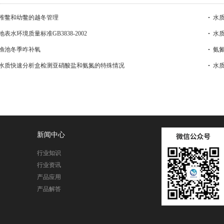
稚鳖和幼鳖的越冬管理
水质
地表水环境质量标准GB3838-2002
水
渔池冬季咋补氧
氨氮
水质快速分析盒检测亚硝酸盐和氨氮的特殊情况
水
新闻中心
行业知识
行业资讯
产品应用
产品解答