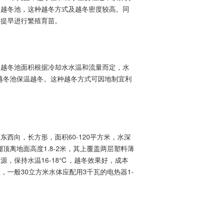
入越冬池，这种越冬方式及越冬密度较高。同
，提早进行繁殖育苗。
越冬池面积根据冷却水水温和流量而定，水
入越冬池保温越冬。这种越冬方式可因地制宜利
向，长方形，面积60-120平方米，水深
顶离地面高度1.8-2米，其上覆盖两层塑料薄
，保持水温16-18℃，越冬效果好，成本
一般30立方米水体应配用3千瓦的电热器1-