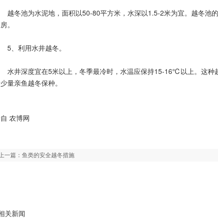
冬池为水泥地，面积以50-80平方米，水深以1.5-2米为宜。越冬
冬房。
5、利用水井越冬。
水井深度宜在5米以上，冬季最冷时，水温应保持15-16℃以上。这种
行少量亲鱼越冬保种。
自 农博网
上一篇：
鱼类的安全越冬措施
相关新闻