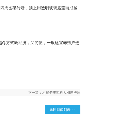
池的四周围砌砖墙，顶上用透明玻璃遮盖而成越
越冬方式既经济，又简便，一般适宜养殖户进
下一篇：
河蟹冬季塑料大棚度严寒
返回新闻列表 >>