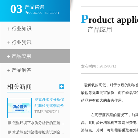
03
产品咨询
Product consultation
P
roduct appli
行业知识
产品应用
行业资讯
产品应用
发布时间：2015/08/12
产品解答
溶解氧的高低，对于水质的影响
相关新闻
酸盐等无毒无害物质。而在缺氧或
奥克丹水质分析仪
殖品种有很大的毒害作用。
配套检测试剂调价
通知
TIME:2026/7/01
在高密度养殖的情况下，前
高。此时多开增氧机常常是浪费电
低温环境下水质分析仪的正确使用指南
溶解氧。其时，可能需要采取额外
水质综合污染指标检测试剂全线升级（COD，总磷，总氮）