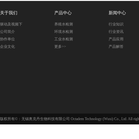
关于我们
产品中心
新闻中心
驱动及视频下
养殖水检测
行业知识
载
公司简介
环境水检测
行业资讯
协作单位
工业水检测
产品应用
企业文化
更多>>
产品解答
版权所有©：无锡奥克丹生物科技有限公司 Octadem Technology (Wuxi) Co., Ltd. All rights 