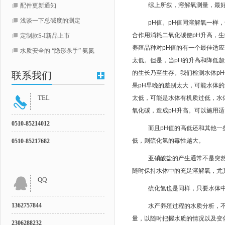
综上所叙，溶解氧测量，最
配件更新通知
浅谈一下总碱度的测定
pH
值。
pH
值同溶解氧一样，
合作用消耗二氧化碳使
pH
升高，生
定制款S-I新品上市
养殖品种对
pH
值的有一个最佳适应
水质安全的 “隐形杀手” 氨氮
太低。但是，当
pH
的升高和降低超
的生长乃至生存。我们检测水体
pH
联系我们
果
pH
早晚的差别太大，可能水体的
TEL
太低，可能是水体有机质过低，水
氧化碳，造成
pH
升高。可以施用适
0510-
85214012
而且
pH
值的高低还和其他一
低，则硫化氢的毒性越大。
0510-85217682
亚硝酸盐的产生通常不是突
随时保持水体中的充足溶解氧，尤
QQ
硫化氢也是同样，只要水体
1362757844
水产养殖过程的水质分析，
量，以随时把握水质的情况以及变
2306288232