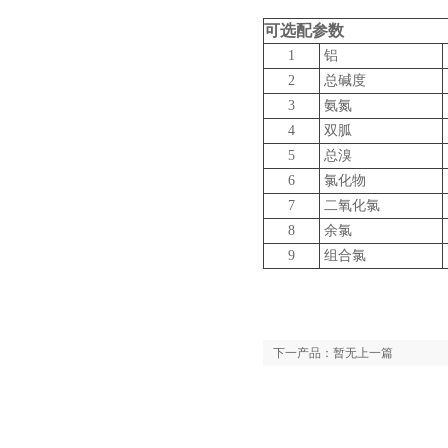
可选配参数
1
铝
2
总碱度
3
氨氮
4
双胍
5
总溴
6
氯化物
7
二氧化氯
8
余氯
9
组合氯
下一产品：暂无上一篇