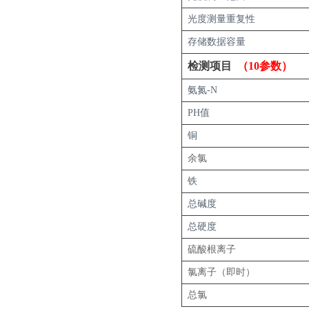
光度测量重复性
存储数据容量
检测项目
（10参数）
氨氮-N
PH值
铜
余氯
铁
总碱度
总硬度
硫酸根离子
氯离子（即时）
总氯