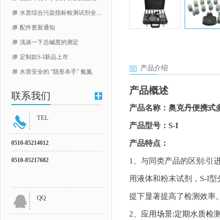
水质综合污染指标检测试剂全线升级（COD，总磷，总氮）
配件更新通知
浅谈一下总碱度的测定
定制款S-I新品上市
产品介绍
水质安全的 “隐形杀手” 氨氮
产品概述
联系我们
产品名称：奥克丹便携式
TEL
产品型号：S-I
产品特点：
0510-
85214012
0510-85217682
1、
与同类产品的区别:引
用液体和粉末试剂，S-I
提下显著提高了检测效率
QQ
2、应用场景:定期水质